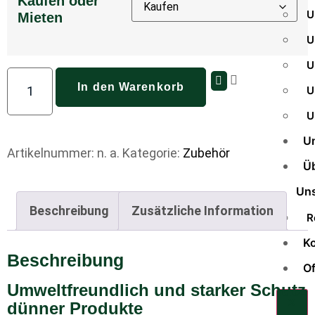
Kaufen oder
U
Mieten
U
U
In den Warenkorb
U
U
U
Artikelnummer:
n. a.
Kategorie:
Zubehör
Ü
Un
Beschreibung
Zusätzliche Information
R
Ko
Beschreibung
Of
Umweltfreundlich und starker Schutz
X
dünner Produkte