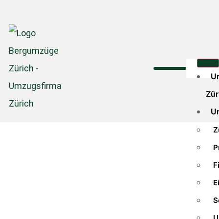
U
Zür
U
Z
P
F
E
S
U