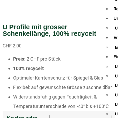
Re
U
U Profile mit grosser
U
Schenkellänge, 100% recycelt
E
CHF
2.00
E
Ei
Preis:
2 CHF pro Stück
U
100% recycelt
U
Optimaler Kantenschutz für Spiegel & Glas
U
Flexibel: auf gewünschte Grösse zuschneidbar
U
Widerstandsfähig gegen Feuchtigkeit &
U
Temperaturunterschiede von -40° bis +100°C
U