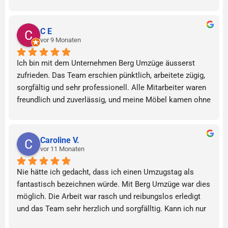
C E
vor 9 Monaten
Ich bin mit dem Unternehmen Berg Umzüge äusserst 
zufrieden. Das Team erschien pünktlich, arbeitete zügig, 
sorgfältig und sehr professionell. Alle Mitarbeiter waren 
freundlich und zuverlässig, und meine Möbel kamen ohne 
jegliche Schäden an.Ich würde diese Firma jederzeit 
wieder beauftragen und sie hat mein volles Vertrauen 
gewonnen.Herzlichen Dank nochmals für die 
Caroline V.
hervorragende Arbeit. 
vor 11 Monaten
Nie hätte ich gedacht, dass ich einen Umzugstag als 
fantastisch bezeichnen würde. Mit Berg Umzüge war dies 
möglich. Die Arbeit war rasch und reibungslos erledigt 
und das Team sehr herzlich und sorgfälltig. Kann ich nur 
weiter empfehlen!