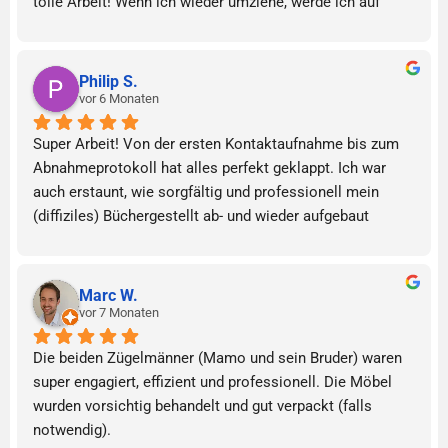
tolle Arbeit! Wenn ich wieder umziehe, werde ich auf 
jeden Fall wieder mit Berg Umzüge arbeiten. Sehr 
empfehlenswert
Philip S.
vor 6 Monaten
Super Arbeit! Von der ersten Kontaktaufnahme bis zum 
Abnahmeprotokoll hat alles perfekt geklappt. Ich war 
auch erstaunt, wie sorgfältig und professionell mein 
(diffiziles) Büchergestellt ab- und wieder aufgebaut 
worden ist. Ich bin schon oft umgezogen, habe aber noch 
nie ein so gutes Umzugsteam erlebt, wie von Berg 
Umzüge! Vielen Dank für alles!
Marc W.
vor 7 Monaten
Die beiden Zügelmänner (Mamo und sein Bruder) waren 
super engagiert, effizient und professionell. Die Möbel 
wurden vorsichtig behandelt und gut verpackt (falls 
notwendig).