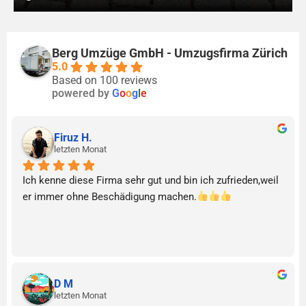
Berg Umzüge GmbH - Umzugsfirma Zürich
5.0
Based on 100 reviews
powered by
G
o
o
g
l
e
Firuz H.
letzten Monat
Ich kenne diese Firma sehr gut und bin ich zufrieden,weil 
er immer ohne Beschädigung machen.
D M
letzten Monat